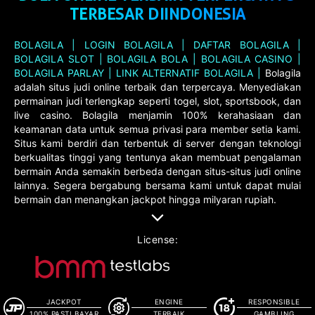
TERBESAR DIINDONESIA
BOLAGILA |
LOGIN BOLAGILA |
DAFTAR BOLAGILA |
BOLAGILA SLOT |
BOLAGILA BOLA |
BOLAGILA CASINO |
BOLAGILA PARLAY |
LINK ALTERNATIF BOLAGILA |
Bolagila
adalah situs judi online terbaik dan terpercaya. Menyediakan
permainan judi terlengkap seperti togel, slot, sportsbook, dan
live casino. Bolagila menjamin 100% kerahasiaan dan
keamanan data untuk semua privasi para member setia kami.
Situs kami berdiri dan terbentuk di server dengan teknologi
berkualitas tinggi yang tentunya akan membuat pengalaman
bermain Anda semakin berbeda dengan situs-situs judi online
lainnya. Segera bergabung bersama kami untuk dapat mulai
bermain dan menangkan jackpot hingga milyaran rupiah.
License:
JACKPOT
ENGINE
RESPONSIBLE
100% PASTI BAYAR
TERBAIK
GAMBLING