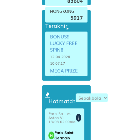
83604
Rayo
W
HONGKONG
Vallecano
5917
Berita
-0.25
HDP
0.25
1.07
Odds
-1.05
Terakhir
PLAY
BONUS!!
LUCKY FREE
Celta Vi... vs
SPIN!!
i
Osasuna
16/08 22:00PM
12-04-2026
10:07:17
H
Celta Vigo
MEGA PRIZE
LOTTERY
W
Osasuna
JOWOPOOLS
-0.50
HDP
0.50
1.06
Odds
-1.21
18-07-2022
14:44:58
Hotmatch
PLAY
Jadwal Bank
Offline
Paris Sa... vs
i
Aston Vi...
18-07-2022
13/08 02:00AM
14:44:57
Info Togel
Paris Saint
H
Diskon Jam
Germain