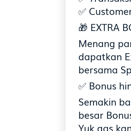
✅ Customer
Sparta
H
Rotterdam
W
Feyenoord
🎁 EXTRA 
0.75
HDP
-0.75
1.03
Odds
-1.16
Menang par
PLAY
dapatkan E
SC Heere... vs
i
FC Twent...
09/08 21:45PM
bersama S
SC
H
Heerenveen
✅ Bonus hin
FC Twente
W
Enschede
Semakin ba
0.25
HDP
-0.25
-1.11
Odds
-1.01
PLAY
Yuk gas ka
Gil Vice... vs
Rio Ave
i